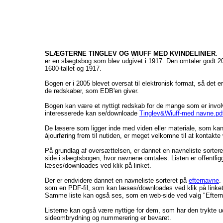
SLÆGTERNE TINGLEV OG WIUFF MED KVINDELINIER
.
er en slægtsbog som blev udgivet i 1917. Den omtaler godt 
1600-tallet og 1917.
Bogen er i 2005 blevet oversat til elektronisk format, så det e
de redskaber, som EDB'en giver.
Bogen kan være et nyttigt redskab for de mange som er involv
interesserede kan se/downloade
Tinglev&Wiuff-med navne.pd
De læsere som ligger inde med viden eller materiale, som kan
àjourføring frem til nutiden, er meget velkomne til at kontakt
På grundlag af oversættelsen, er dannet en navneliste sorter
side i slægtsbogen, hvor navnene omtales. Listen er offentligg
læses/downloades ved klik på linket.
Der er endvidere dannet en navneliste sorteret på
efternavne
.
som en PDF-fil, som kan læses/downloades ved klik på linket
Samme liste kan også ses, som en web-side ved valg "Eftern
Listerne kan også være nyttige for dem, som har den trykte ud
sideombrydning og nummerering er bevaret.