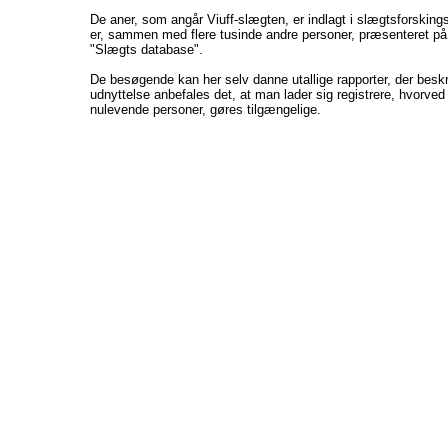
De aner, som angår Viuff-slægten, er indlagt i slægtsforskin
er, sammen med flere tusinde andre personer, præsenteret på
"Slægts database".
De besøgende kan her selv danne utallige rapporter, der beskriv
udnyttelse anbefales det, at man lader sig registrere, hvorve
nulevende personer, gøres tilgængelige.